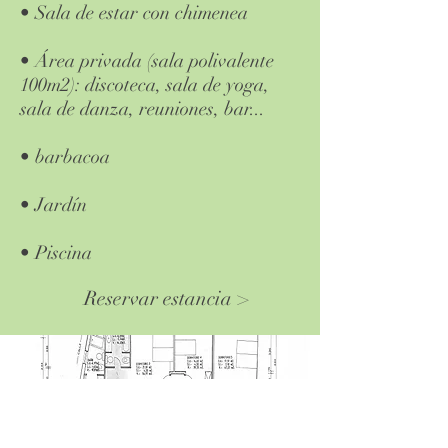
• Sala de estar con chimenea
• Área privada (sala polivalente
100m2): discoteca, sala de yoga,
sala de danza, reuniones, bar...
• barbacoa
• Jardín
• Piscina
Reservar estancia >