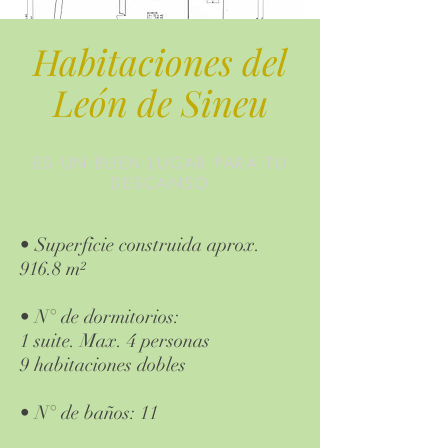
Habitaciones del
León de Sineu
ES UN BUEN LUGAR PARA TU
DESCANSO
• Superficie construida aprox.
916.8 m²
• N° de dormitorios:
1 suite. Max. 4 personas
9 habitaciones dobles
• N° de baños: 11